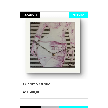
GA215213
PITTURA
O.. famo strano
€ 1.600,00