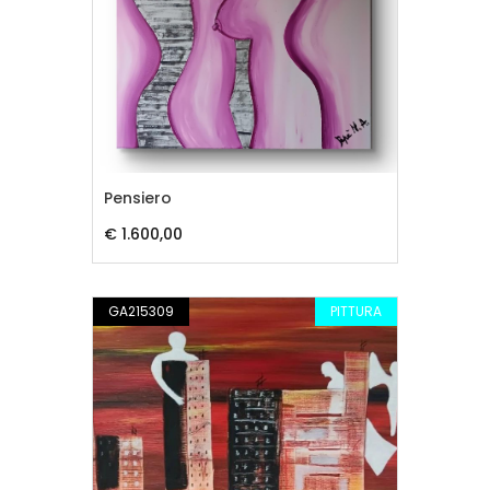
Pensiero
€ 1.600,00
GA215309
PITTURA