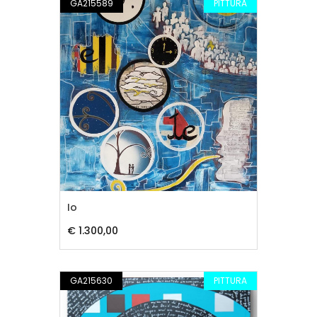
GA215589
PITTURA
Io
€ 1.300,00
GA215630
PITTURA