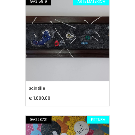
GA215819
ARTE MATERICA
Scintille
€ 1.600,00
GA228721
PITTURA