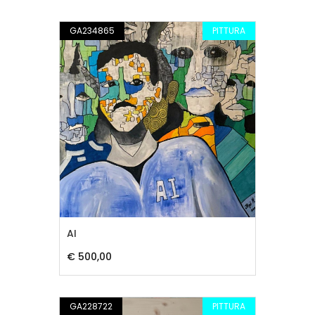
GA234865
PITTURA
AI
€ 500,00
GA228722
PITTURA