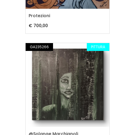
Protezioni
€ 700,00
GA235266
PITTURA
@Solange Marchignoli