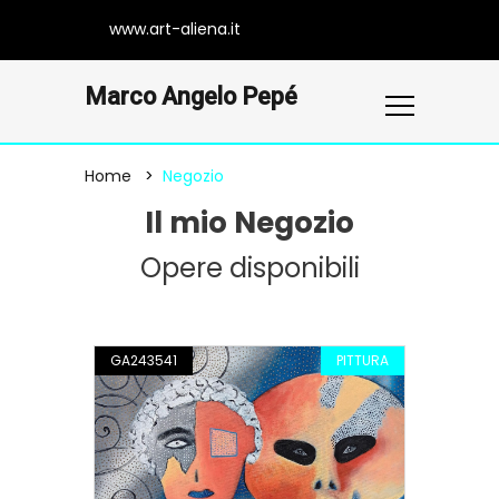
www.art-aliena.it
Marco Angelo Pepé
Home
Negozio
Il mio Negozio
Opere disponibili
GA243541
PITTURA