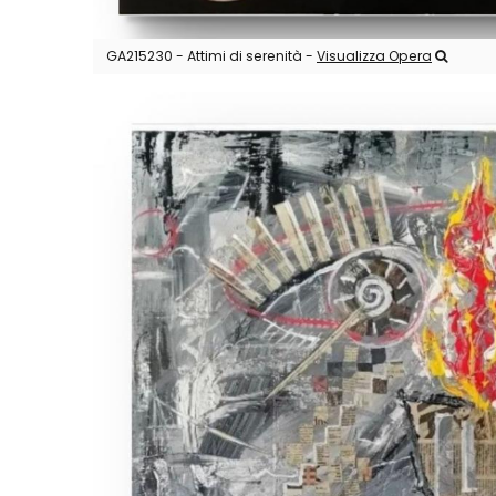
GA215230 - Attimi di serenità -
Visualizza Opera