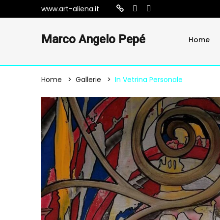
www.art-aliena.it
Marco Angelo Pepé
Home
Home
Gallerie
In Vetrina Personale