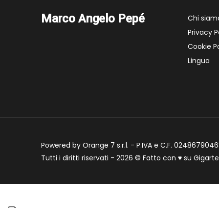
Marco Angelo Pepé
Chi siam
Privacy P
Cookie Po
Lingua
Powered by Orange 7 s.r.l. - P.IVA e C.F. 02486790468
Tutti i diritti riservati - 2026 © Fatto con
♥
su
Gigart