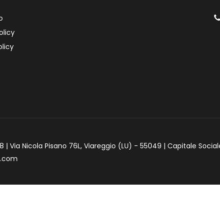
o
olicy
licy
 | Via Nicola Pisano 76L, Viareggio (LU) - 55049 | Capitale Social
e.com